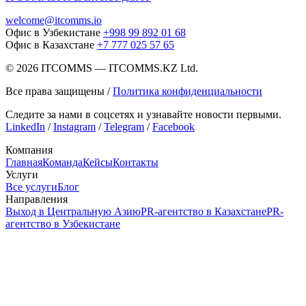
welcome@itcomms.io
Офис в Узбекистане
+998 99 892 01 68
Офис в Казахстане
+7 777 025 57 65
©
2026
ITCOMMS
—
ITCOMMS.KZ Ltd.
Все права защищены
/
Политика конфиденциальности
Следите за нами в соцсетях и узнавайте новости первыми.
LinkedIn
/
Instagram
/
Telegram
/
Facebook
Компания
Главная
Команда
Кейсы
Контакты
Услуги
Все услуги
Блог
Направления
Выход в Центральную Азию
PR-агентство в Казахстане
PR-
агентство в Узбекистане