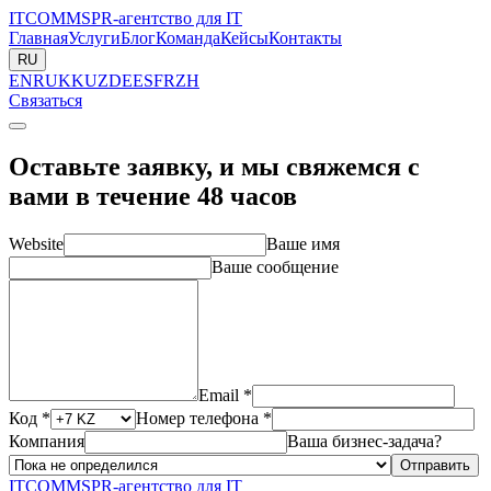
ITCOMMS
PR-агентство для IT
Главная
Услуги
Блог
Команда
Кейсы
Контакты
RU
EN
RU
KK
UZ
DE
ES
FR
ZH
Связаться
Оставьте заявку, и мы свяжемся с
вами в течение 48 часов
Website
Ваше имя
Ваше сообщение
Email *
Код *
Номер телефона *
Компания
Ваша бизнес-задача?
Отправить
ITCOMMS
PR-агентство для IT